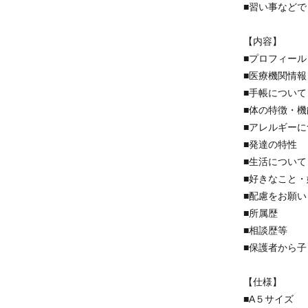
■習い事など
【内容】
■プロフィール
■医療機関情報
■手帳について
■体の特徴・機
■アレルギーに
■発達の特性
■生活について
■好きなこと
■配慮をお願
■所属歴
■相談歴等
■保護者から
【仕様】
■A５サイズ