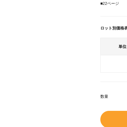
■22ページ
ロット別価格
単位
数量