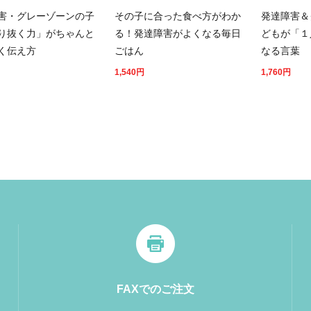
害・グレーゾーンの子
その子に合った食べ方がわか
発達障害＆
り抜く力」がちゃんと
る！発達障害がよくなる毎日
どもが「１
く伝え方
ごはん
なる言葉
1,540
円
1,760
円
FAXでのご注文