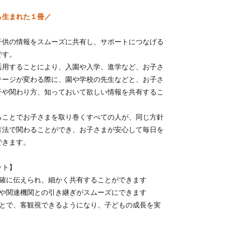
ら生まれた１冊／
子供の情報をスムーズに共有し、サポートにつなげる
です。
活用することにより、入園や入学、進学など、お子さ
テージが変わる際に、園や学校の先生などと、お子さ
子や関わり方、知っておいて欲しい情報を共有するこ
。
ることでお子さまを取り巻くすべての人が、同じ方針
方法で関わることができ、お子さまが安心して毎日を
できます。
ット】
正確に伝えられ、細かく共有することができます
時や関連機関との引き継ぎがスムーズにできます
ことで、客観視できるようになり、子どもの成長を実