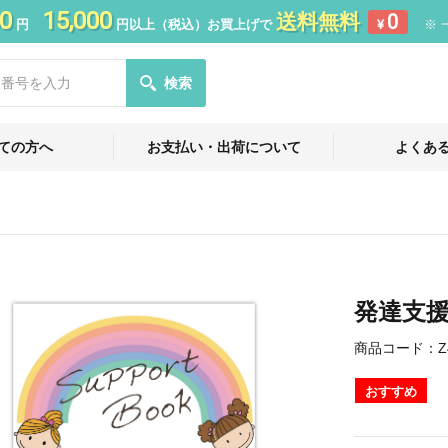
0
15,000
送料無料
0
円
円以上（税込）お買上げで
¥
※ 
検索
ての方へ
お支払い・出荷について
よくあ
発達支
商品コード：
Z
おすすめ