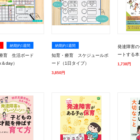
気
納期約1週間
納期約1週間
発達障害の
ートする本
療育 生活ボード
知育・療育 スケジュールボ
k＆day）
ード（1日タイプ）
1,738
円
3,850
円