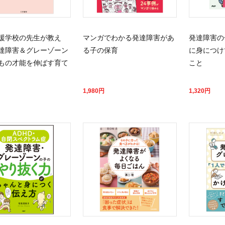
援学校の先生が教え
マンガでわかる発達障害があ
発達障害の
達障害＆グレーゾーン
る子の保育
に身につけ
もの才能を伸ばす育て
こと
1,980
円
1,320
円