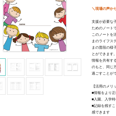
＼現場の声か
支援が必要な
ためのノート
このノートを
まのライフス
まの普段の様
とができます
情報を共有す
のもと、同じ
過ごすことが
【活用のメリ
■情報をより
■入園、入学
■記録を残す
感できます