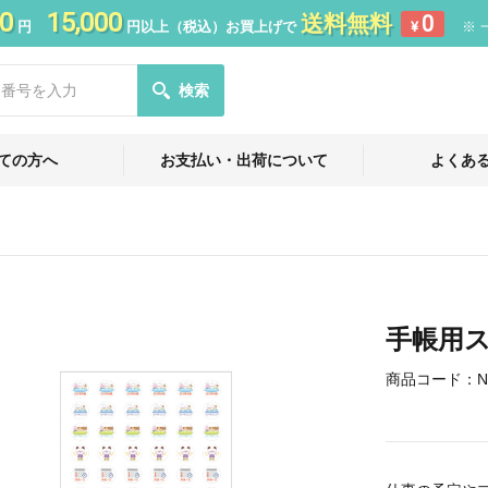
0
15,000
送料無料
0
円
円以上（税込）お買上げで
¥
※ 
検索
ての方へ
お支払い・出荷について
よくあ
手帳用
商品コード：
N