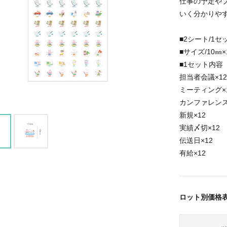
仕事の予定や
いく分かりや
■2シート/1セ
■サイズ/10㎜×
■1セット内容
担当者会議×
ミーティング×
カンファレンス
新規×12
実績〆切×12
伝送日×12
有給×12
ロット別価格