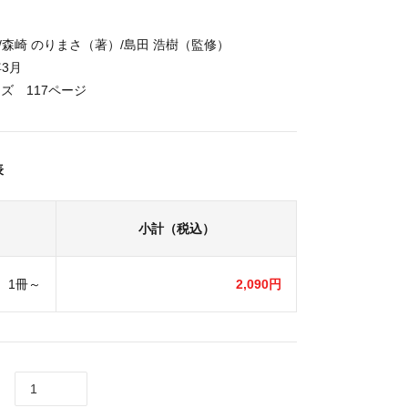
/森崎 のりまさ（著）/島田 浩樹（監修）
年3月
イズ 117ページ
表
小計（税込）
1冊～
2,090円