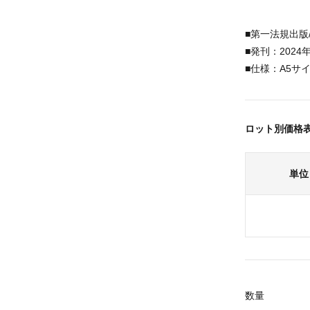
■第一法規出版
■発刊：2024
■仕様：A5サ
ロット別価格
単位
数量