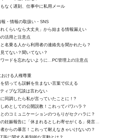
連絡もなく遅刻、仕事中に私用メール
報・情報の取扱い・SNS
「これくらいなら大丈夫」から始まる情報漏えい
NSの活用と注意点
知人と名乗る人から利用者の連絡先を聞かれたら？
誰も見てない？聞いてない？
パスワードを忘れないように…PC管理上の注意点
における人権尊重
どこを切っても誤解を生まない言葉で伝える
ネガティブな冗談は言わない
愚痴に同調したら私が言っていたことに！?
見せしめとしての公開説教！これってパワハラ？
後輩とのコミュニケーションのつもりがセクハラに？
同僚の妊娠報告に「休まれるとしわ寄せがくる」発言…
利用者からの暴言！これって耐えなきゃいけないの？
LGBT等に関する差別的な言動とは？