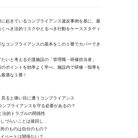
際に起きているコンプライアンス違反事例を基に、最
おくべき法的リスクやとるべき行動をケーススタディ
要なコンプライアンスの基本をこの１冊でカバーでき
ぎたいと考える介護施設の「管理職・研修担当者」
断のポイントを効率よく学べ、施設内で研修・指導を
も最適な１冊！
く見ると痛い目に遭うコンプライアンス
 なぜコンプライアンスを守る必要があるの？
離職と法的トラブルの関係性
報告しづらいことは後回し…
事業所のものは自分のもの？
プライベートは関係ない？