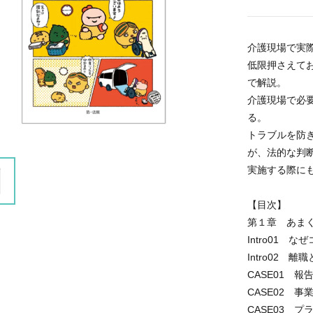
介護現場で実
低限押さえて
で解説。
介護現場で必
る。
トラブルを防
が、法的な判
実施する際に
【目次】
第１章 あま
Intro01
Intro02 
CASE01 
CASE02 
CASE03 