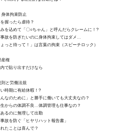
・身体拘束防止
手首を握ったら虐待？
親しみを込めて「〇○ちゃん」と呼んだらクレームに！?
転倒事故を防ぎたいのに身体拘束してはダメ…
「ちょっと待って！」は言葉の拘束（スピーチロック）
財産権
施設内で貼り出すだけなら
規則と労働法規
忙しい時期に有給休暇！?
「みんなのために」と勝手に働いても大丈夫なの？
不摂生からの体調不良…体調管理も仕事なの？
熱があるのに無理して出勤
重大事故を防ぐ「ヒヤリハット報告書」
頼まれたことは喜んで？