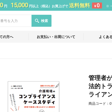
0
15,000
送料無料
0
円
円以上（税込）お買上げで
¥
※ 
検索
ての方へ
お支払い・出荷について
よくあ
管理者
法的ト
ライア
商品コード：
0