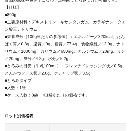
食品の風味や色をそこなわず短時間でとろみづけが可能です。
【仕様】
■800g
■主要原材料：デキストリン・キサンタンガム・カラギナン・クエ
ン酸三ナトリウム
■栄養成分（100g当たりの参考値）：エネルギー／320kcal、たん
ぱく質／0.3g、脂質／0g、糖質／77.4g、食物繊維／12.9g、ナト
リウム／1000mg、カリウム／650mg、カルシウム／20mg、リン
／20mg、灰分／4.2g、水分／5.2g
■とろみの目安（牛乳100mL）：フレンチドレッシング状／0.5g、
とんかつソース状／2.0g、ケチャップ状／3.5g
■とろみタイプ
■入数：1袋
■ケース入数：8袋 ※1袋あたりの価格です。
ロット別価格表