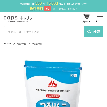
550
15,000
送料全国一律
円
円以上（税込）お買上げで
0
送料無料
¥
※ 一部商品・地域除く
メニュー
カート
検索
HOME
商品一覧
商品詳細