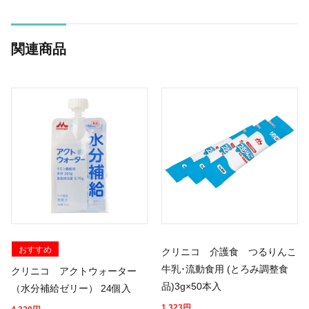
関連商品
おすすめ
クリニコ 介護食 つるりんこ
牛乳･流動食用 (とろみ調整食
クリニコ アクトウォーター
品)3g×50本入
（水分補給ゼリー） 24個入
1,323
円