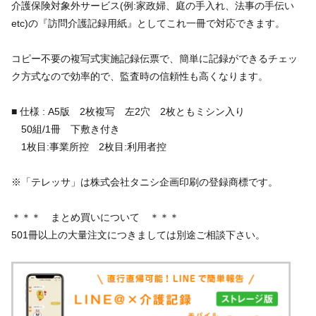
介護保険対象外サービス(例:家政婦、庭の手入れ、法事の手伝い
etc)の『訪問介護記録用紙』としてこれ一冊で対応できます。
コピー不要の複写式実施記録伝票で、簡単に記録ができるチェッ
ク方式なので効率的で、監査時の信頼性も高くなります。
■ 仕様 : A5版 2枚複写 左2穴 2枚ともミシン入り
50組/1冊 下敷き付き
1枚目:事業所控 2枚目:利用者控
※「テレッサ」は株式会社タニシ企画印刷の登録商標です。
＊＊＊ まとめ買いについて ＊＊＊
501冊以上の大量注文につきましては別途ご相談下さい。