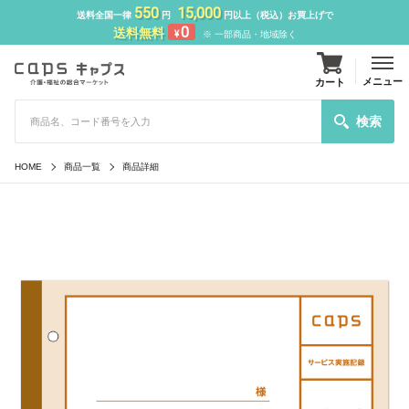
550
15,000
送料全国一律
円
円以上（税込）お買上げで
0
送料無料
¥
※ 一部商品・地域除く
メニュー
カート
検索
HOME
商品一覧
商品詳細