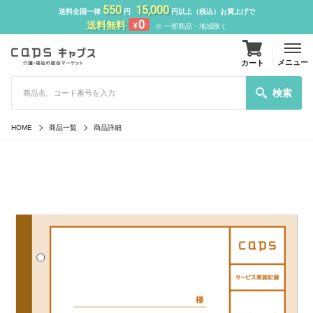
550
15,000
送料全国一律
円
円以上（税込）お買上げで
0
送料無料
¥
※ 一部商品・地域除く
メニュー
カート
検索
HOME
商品一覧
商品詳細