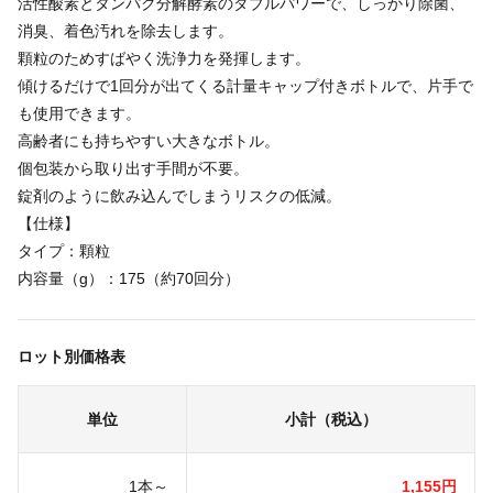
活性酸素とタンパク分解酵素のダブルパワーで、しっかり除菌、
消臭、着色汚れを除去します。
顆粒のためすばやく洗浄力を発揮します。
傾けるだけで1回分が出てくる計量キャップ付きボトルで、片手で
も使用できます。
高齢者にも持ちやすい大きなボトル。
個包装から取り出す手間が不要。
錠剤のように飲み込んでしまうリスクの低減。
【仕様】
タイプ：顆粒
内容量（g）：175（約70回分）
ロット別価格表
単位
小計（税込）
1本～
1,155円