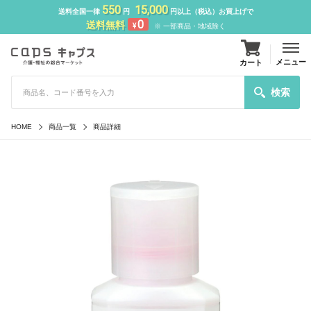
550
15,000
送料全国一律
円
円以上（税込）お買上げで
0
送料無料
¥
※ 一部商品・地域除く
メニュー
カート
検索
HOME
商品一覧
商品詳細