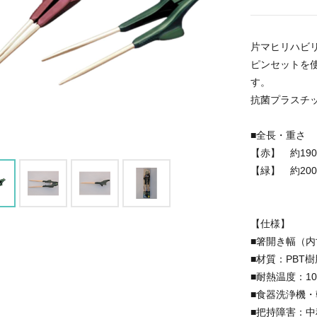
片マヒリハビ
ピンセットを
す。
抗菌プラスチ
■全長・重さ
【赤】 約19
【緑】 約20
【仕様】
■箸開き幅（内
■材質：PBT
■耐熱温度：10
■食器洗浄機
■把持障害：中