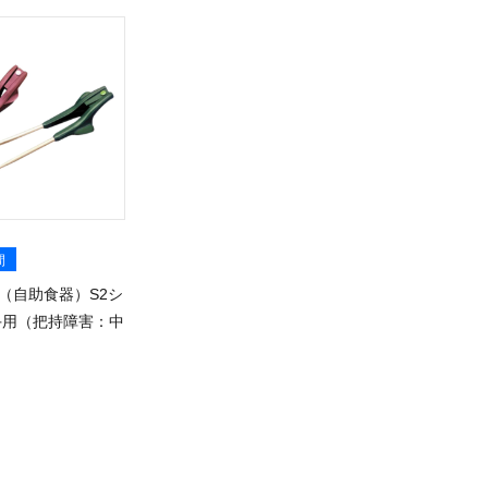
間
（自助食器）S2シ
手用（把持障害：中