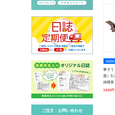
納期約
箸ぞう
器）S
持障害
3,025
円
ご注文・お問い合わせ