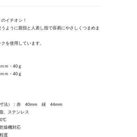
リのイチオシ！
使うように親指と人差し指で容易にやさしくつまめま
ックを使用しています。
0ｍｍ・40ｇ
0ｍｍ・40ｇ
寸法）：赤 40mm 緑 44mm
樹脂、ステンレス
0℃
・乾燥機対応
程度