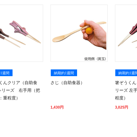
1週間
納期約1週間
納期約1週
くんクリア（自助食
さじ（自助食器）
箸ぞうくん
シリーズ 右手用（把
リーズ 左
：重程度）
程度）
1,430
円
3,025
円