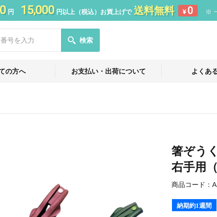
0
15,000
送料無料
0
円
円以上（税込）お買上げで
¥
※ 
検索
ての方へ
お支払い・出荷について
よくあ
箸ぞうく
右手用
商品コード：
A
納期約1週間