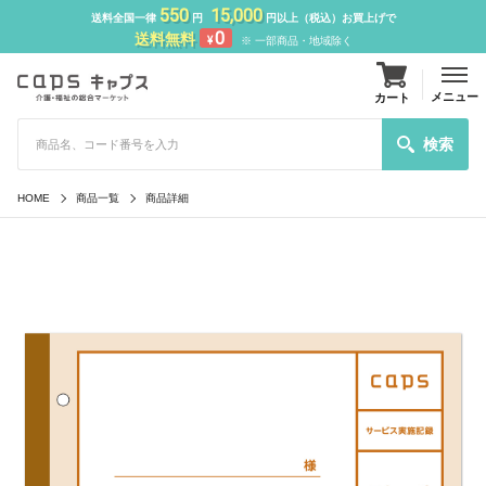
550
15,000
送料全国一律
円
円以上（税込）お買上げで
0
送料無料
¥
※ 一部商品・地域除く
メニュー
カート
検索
HOME
商品一覧
商品詳細