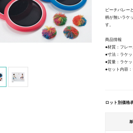
ビーチバレー
柄が無いラケ
す。
商品情報
●材質：フレー
●寸法：ラケット
●質量：ラケット
●セット内容：
ロット別価格