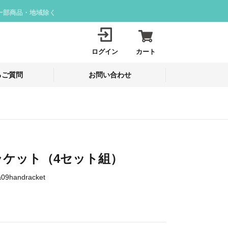
一部商品・地域除く
ログイン
カート
るご質問
お問い合わせ
ラケット（4セット組）
a09handracket