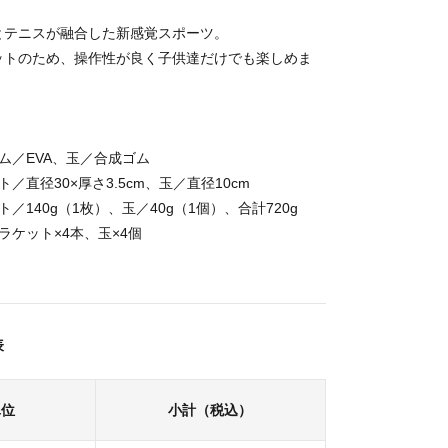
とテニスが融合した新感覚スポーツ。
ットのため、操作性が良く子供達だけでも楽しめま
ム／EVA、玉／合成ゴム
／直径30×厚さ3.5cm、玉／直径10cm
／140g（1枚）、玉／40g（1個）、合計720g
ラケット×4本、玉×4個
表
単位
小計（税込）