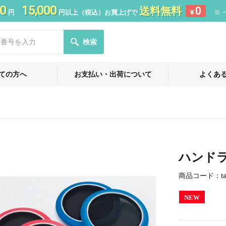
0
15,000
送料無料
0
円
円以上（税込）お買上げで
¥
※ 
検索
ての方へ
お支払い・出荷について
よくあ
ハンド
商品コード：
t
NEW