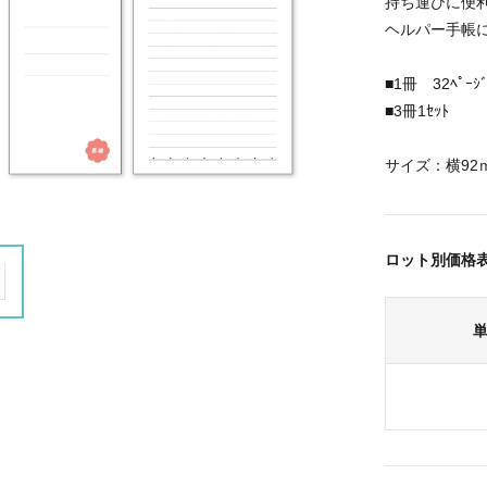
持ち運びに便
ヘルパー手帳
■1冊 32ﾍﾟｰｼ
■3冊1ｾｯﾄ
サイズ：横92ｍ
ロット別価格