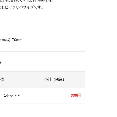
利な手のひらサイズのメモ帳です。
にもピッタリのサイズです。
ﾞ
ｍ/縦170mm
表
単位
小計（税込）
1セット～
330円