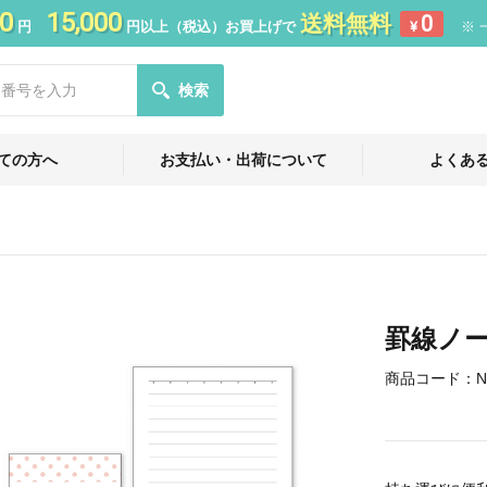
0
15,000
送料無料
0
円
円以上（税込）お買上げで
¥
※ 
検索
ての方へ
お支払い・出荷について
よくあ
罫線ノー
商品コード：
N