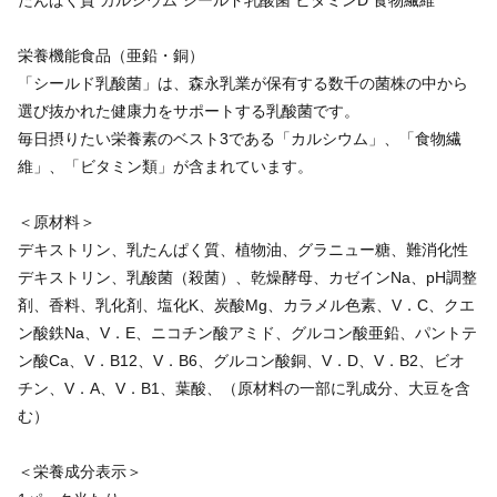
たんぱく質 カルシウム シールド乳酸菌 ビタミンD 食物繊維
栄養機能食品（亜鉛・銅）
「シールド乳酸菌」は、森永乳業が保有する数千の菌株の中から
選び抜かれた健康力をサポートする乳酸菌です。
毎日摂りたい栄養素のベスト3である「カルシウム」、「食物繊
維」、「ビタミン類」が含まれています。
＜原材料＞
デキストリン、乳たんぱく質、植物油、グラニュー糖、難消化性
デキストリン、乳酸菌（殺菌）、乾燥酵母、カゼインNa、pH調整
剤、香料、乳化剤、塩化K、炭酸Mg、カラメル色素、V．C、クエ
ン酸鉄Na、V．E、ニコチン酸アミド、グルコン酸亜鉛、パントテ
ン酸Ca、V．B12、V．B6、グルコン酸銅、V．D、V．B2、ビオ
チン、V．A、V．B1、葉酸、（原材料の一部に乳成分、大豆を含
む）
＜栄養成分表示＞