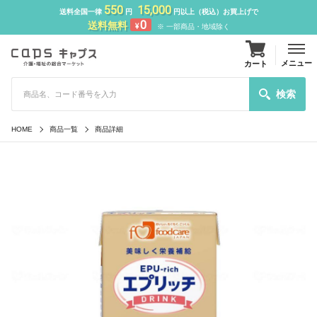
550
15,000
送料全国一律
円
円以上（税込）お買上げで
0
送料無料
¥
※ 一部商品・地域除く
メニュー
カート
検索
HOME
商品一覧
商品詳細