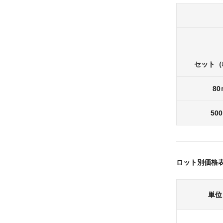
セット（8
8
50
ロット別価格
単位