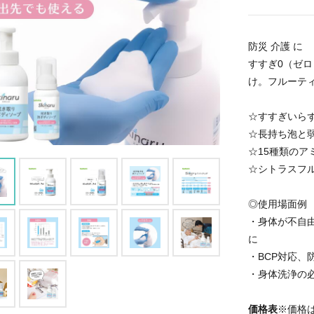
防災 介護 に
すすぎ0（ゼ
け。フルーテ
☆すすぎいら
☆長持ち泡と
☆15種類のア
☆シトラスフ
◎使用場面例
・身体が不自
に
・BCP対応、
・身体洗浄の
価格表
※価格