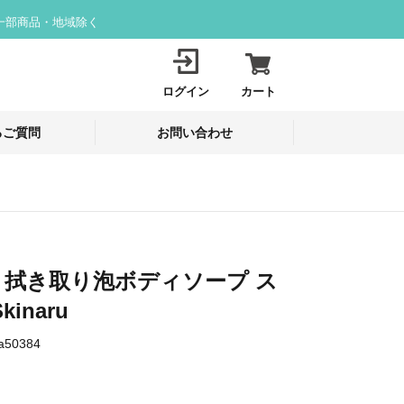
一部商品・地域除く
ログイン
カート
るご質問
お問い合わせ
 拭き取り泡ボディソープ ス
inaru
a50384