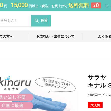
0
15,000
送料無料
0
円
円以上（税込）お買上げで
¥
※ 
検索
ての方へ
お支払い・出荷について
よくあ
サラヤ
キナル Sk
商品コード：
s
大人気