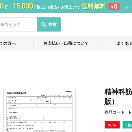
0
15,000
送料無料
0
円
円以上（税込）お買上げで
¥
※ 
検索
ての方へ
お支払い・出荷について
よくあ
精神科訪
版）
商品コード：
F
NEW
2枚