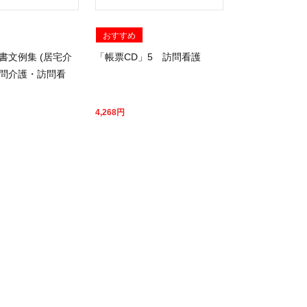
おすすめ
書文例集 (居宅介
「帳票CD」5 訪問看護
問介護・訪問看
4,268
円