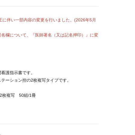
改正に伴い一部内容の変更を行いました。(2026年5月
署名欄について、『医師署名（又は記名押印）』に変
問看護指示書です。
ステーション控の2枚複写タイプです。
 2枚複写 50組/1冊