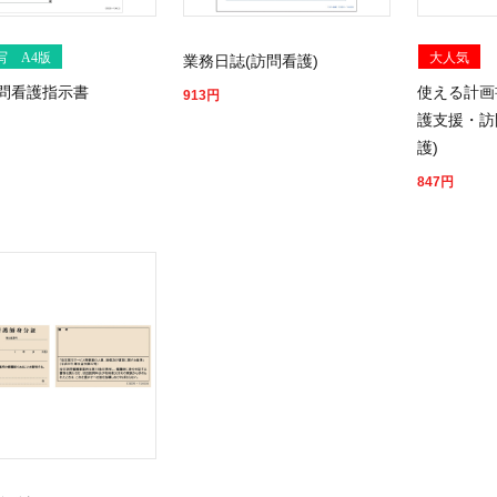
写 A4版
大人気
業務日誌(訪問看護)
問看護指示書
使える計画
913
円
護支援・訪
護)
847
円