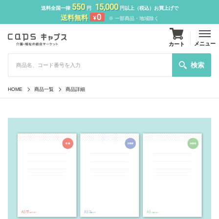
550
15,000
送料全国一律
円
円以上（税込）お買上げで
0
送料無料
¥
※ 一部商品・地域除く
メニュー
カート
検索
HOME
商品一覧
商品詳細