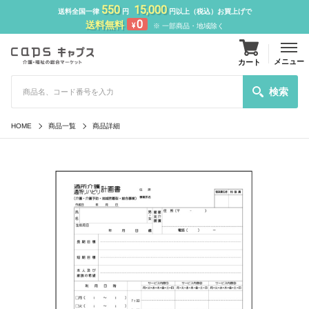
550
15,000
送料全国一律
円
円以上（税込）お買上げで
0
送料無料
¥
※ 一部商品・地域除く
メニュー
カート
検索
HOME
商品一覧
商品詳細