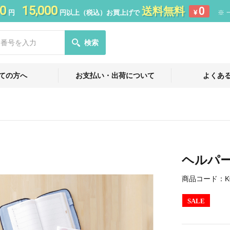
0
15,000
送料無料
0
円
円以上（税込）お買上げで
¥
※ 
検索
ての方へ
お支払い・出荷について
よくあ
ヘルパー
商品コード：
K
SALE