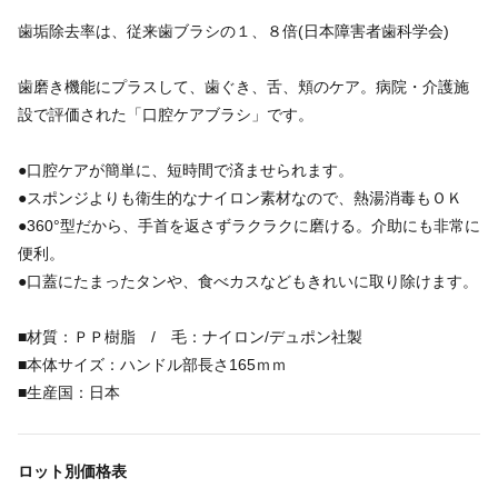
歯垢除去率は、従来歯ブラシの１、８倍(日本障害者歯科学会)
歯磨き機能にプラスして、歯ぐき、舌、頬のケア。病院・介護施
設で評価された「口腔ケアブラシ」です。
●口腔ケアが簡単に、短時間で済ませられます。
●スポンジよりも衛生的なナイロン素材なので、熱湯消毒もＯＫ
●360°型だから、手首を返さずラクラクに磨ける。介助にも非常に
便利。
●口蓋にたまったタンや、食べカスなどもきれいに取り除けます。
■材質：ＰＰ樹脂 / 毛：ナイロン/デュポン社製
■本体サイズ：ハンドル部長さ165ｍｍ
■生産国：日本
ロット別価格表