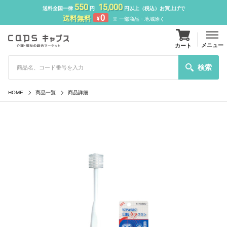
550
15,000
送料全国一律
円
円以上（税込）お買上げで
0
送料無料
¥
※ 一部商品・地域除く
メニュー
カート
検索
HOME
商品一覧
商品詳細