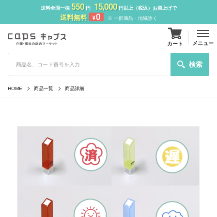
550
15,000
送料全国一律
円
円以上（税込）お買上げで
0
送料無料
¥
※ 一部商品・地域除く
メニュー
カート
検索
HOME
商品一覧
商品詳細