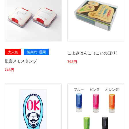
大人気
納期約1週間
こよみはんこ（こいのぼり）
伝言メモスタンプ
792
円
748
円