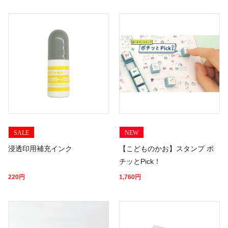
SALE
NEW
浸透印用補充インク
【こどものかお】スタンプ ポ
チッとPick！
220
円
1,760
円