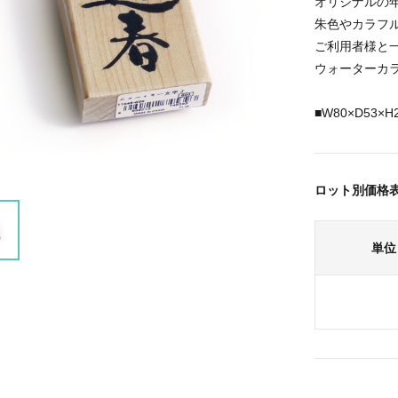
オリジナルの
朱色やカラフ
ご利用者様と
ウォーターカ
■W80×D53×H
ロット別価格
単位