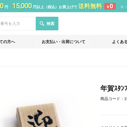
0
15,000
送料無料
0
円
円以上（税込）お買上げで
¥
※ 
検索
ての方へ
お支払い・出荷について
よくあ
年賀ｽﾀﾝ
商品コード：
1