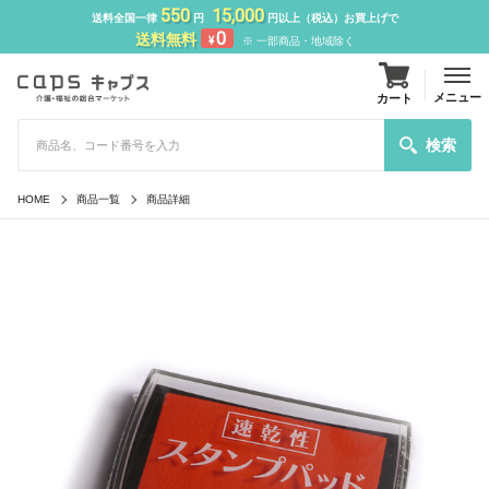
550
15,000
送料全国一律
円
円以上（税込）お買上げで
0
送料無料
¥
※ 一部商品・地域除く
メニュー
カート
検索
HOME
商品一覧
商品詳細