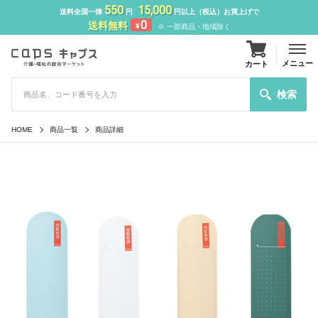
550
15,000
送料全国一律
円
円以上（税込）お買上げで
0
送料無料
¥
※ 一部商品・地域除く
メニュー
カート
検索
HOME
商品一覧
商品詳細