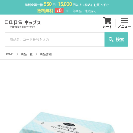
550
15,000
送料全国一律
円
円以上（税込）お買上げで
0
送料無料
¥
※ 一部商品・地域除く
メニュー
カート
検索
HOME
商品一覧
商品詳細