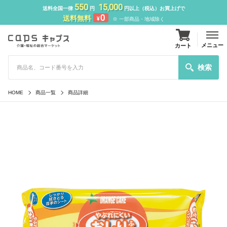
550
15,000
送料全国一律
円
円以上（税込）お買上げで
0
送料無料
¥
※ 一部商品・地域除く
メニュー
カート
検索
HOME
商品一覧
商品詳細