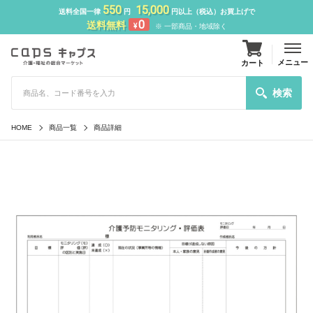
550
15,000
送料全国一律
円
円以上（税込）お買上げで
0
送料無料
¥
※ 一部商品・地域除く
メニュー
カート
検索
HOME
商品一覧
商品詳細