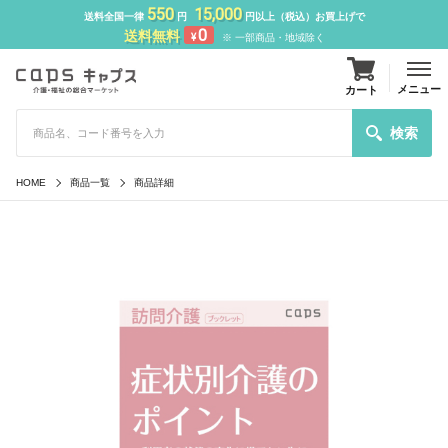
550
15,000
送料全国一律
円
円以上（税込）お買上げで
0
送料無料
¥
※ 一部商品・地域除く
メニュー
カート
検索
HOME
商品一覧
商品詳細