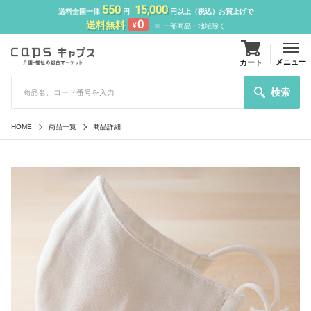
550
15,000
送料全国一律
円
円以上（税込）お買上げで
0
送料無料
¥
※ 一部商品・地域除く
メニュー
カート
検索
HOME
商品一覧
商品詳細