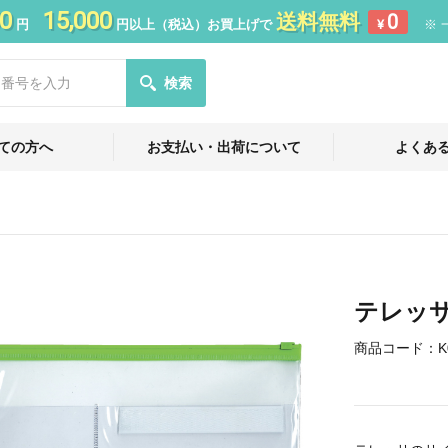
0
15,000
送料無料
0
円
円以上（税込）お買上げで
¥
※ 
検索
ての方へ
お支払い・出荷について
よくあ
テレッ
商品コード：
K