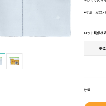
テレッサのサ
■寸法：縦21×
ロット別価格
単位
数量