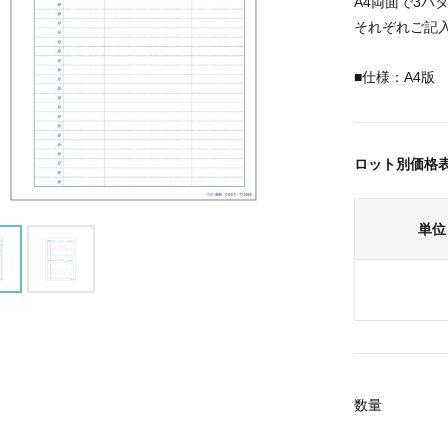
A4両面で3
それぞれご記
■仕様：A4版 
ロット別価格
単位
数量