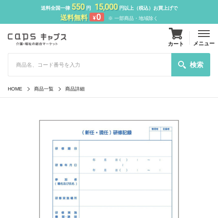
550
15,000
送料全国一律
円
円以上（税込）お買上げで
0
送料無料
¥
※ 一部商品・地域除く
メニュー
カート
検索
HOME
商品一覧
商品詳細