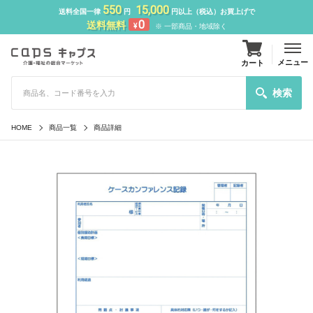
550
15,000
送料全国一律
円
円以上（税込）お買上げで
0
送料無料
¥
※ 一部商品・地域除く
メニュー
カート
検索
HOME
商品一覧
商品詳細