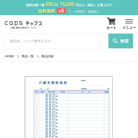
550
15,000
送料全国一律
円
円以上（税込）お買上げで
0
送料無料
¥
※ 一部商品・地域除く
メニュー
カート
検索
HOME
商品一覧
商品詳細