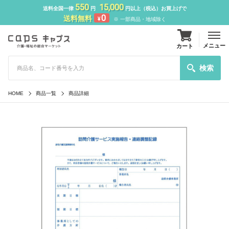
550
15,000
送料全国一律
円
円以上（税込）お買上げで
0
送料無料
¥
※ 一部商品・地域除く
メニュー
カート
検索
HOME
商品一覧
商品詳細