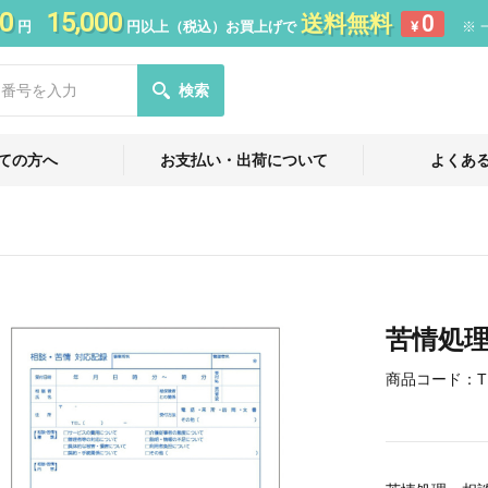
0
15,000
送料無料
0
円
円以上（税込）お買上げで
¥
※ 
検索
ての方へ
お支払い・出荷について
よくあ
苦情処
商品コード：
T