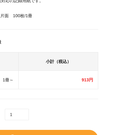
談対応の記録用紙です。
片面 100枚/1冊
表
小計（税込）
1冊～
913円