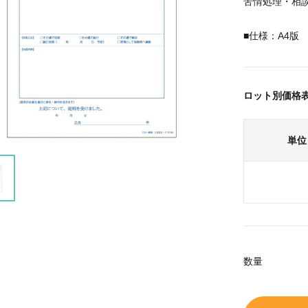
苦情処理・相
■仕様：A4版 
ロット別価格
単位
数量