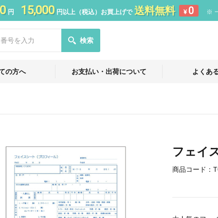
0
15,000
送料無料
0
円
円以上（税込）お買上げで
¥
※ 
検索
ての方へ
お支払い・出荷について
よくあ
フェイス
商品コード：
T