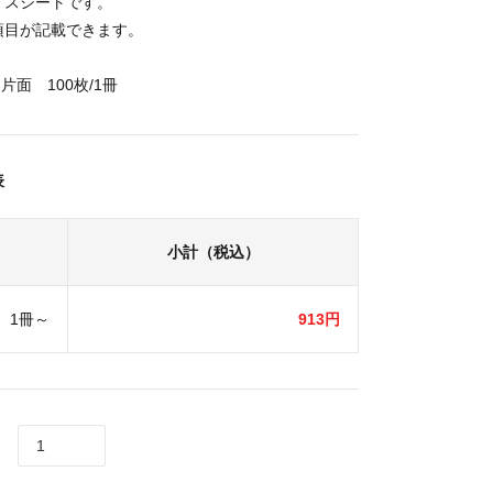
イスシートです。
項目が記載できます。
片面 100枚/1冊
表
小計（税込）
1冊～
913円