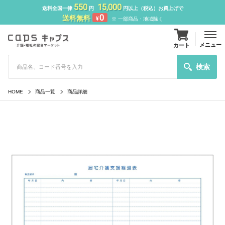
550
15,000
送料全国一律
円
円以上（税込）お買上げで
0
送料無料
¥
※ 一部商品・地域除く
メニュー
カート
検索
HOME
商品一覧
商品詳細