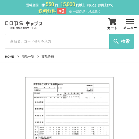
550
15,000
送料全国一律
円
円以上（税込）お買上げで
0
送料無料
¥
※ 一部商品・地域除く
メニュー
カート
検索
HOME
商品一覧
商品詳細