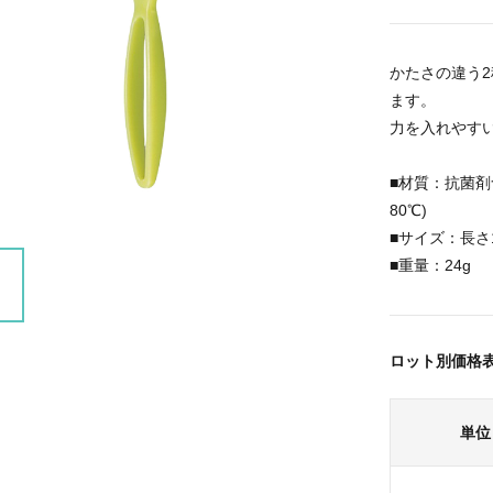
かたさの違う
ます。
力を入れやす
■材質：抗菌剤
80℃)
■サイズ：長さ
■重量：24g
ロット別価格
単位