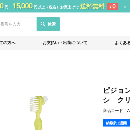
0
15,000
送料無料
0
円
円以上（税込）お買上げで
¥
※ 
検索
ての方へ
お支払い・出荷について
よくあ
ピジョ
シ ク
商品コード：
A
納期約1週間