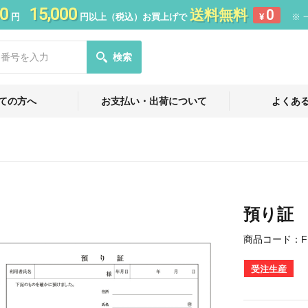
0
15,000
送料無料
0
円
円以上（税込）お買上げで
¥
※ 
検索
ての方へ
お支払い・出荷について
よくあ
預り証
商品コード：
F
受注生産