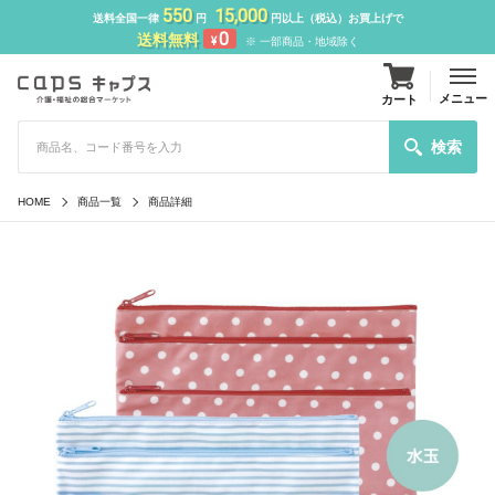
550
15,000
送料全国一律
円
円以上（税込）お買上げで
0
送料無料
¥
※ 一部商品・地域除く
メニュー
カート
検索
HOME
商品一覧
商品詳細