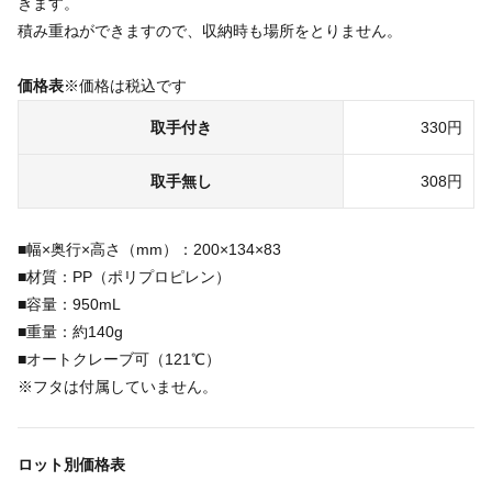
きます。
積み重ねができますので、収納時も場所をとりません。
価格表
※価格は税込です
取手付き
330円
取手無し
308円
■幅×奥行×高さ（mm）：200×134×83
■材質：PP（ポリプロピレン）
■容量：950mL
■重量：約140g
■オートクレーブ可（121℃）
※フタは付属していません。
ロット別価格表