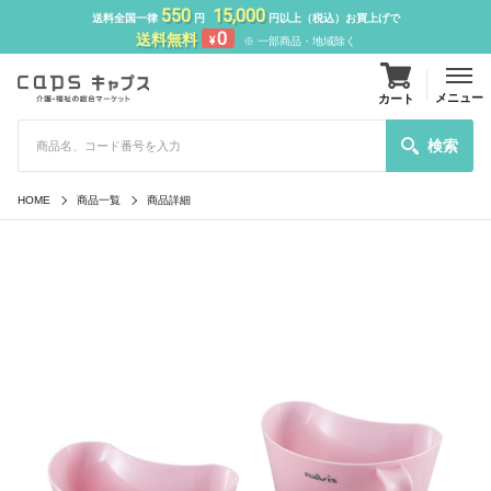
550
15,000
送料全国一律
円
円以上（税込）お買上げで
0
送料無料
¥
※ 一部商品・地域除く
メニュー
カート
検索
HOME
商品一覧
商品詳細