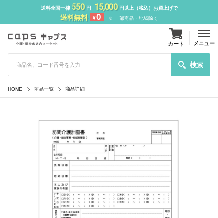
550
15,000
送料全国一律
円
円以上（税込）お買上げで
0
送料無料
¥
※ 一部商品・地域除く
メニュー
カート
検索
HOME
商品一覧
商品詳細