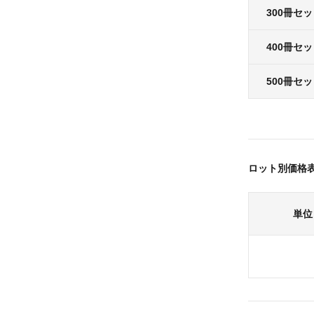
300冊セ
400冊セ
500冊セ
ロット別価格
単位