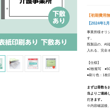
【初期費用無
【2024年
事業所様オリ
す。
既製品の、A5
入れる、完全
【仕様】
●2枚複写 ●5
●刷り色：1
まずは冊数
を
当よりご連絡
だきます。
※内容確認後