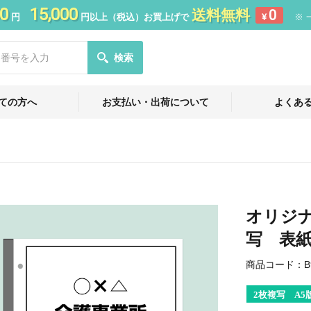
0
15,000
送料無料
0
円
円以上（税込）お買上げで
¥
※ 
検索
ての方へ
お支払い・出荷について
よくあ
オリジナ
写 表紙
商品コード：
B
2枚複写 A5