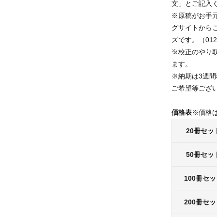
文」とご記入
※原稿がお手
グサイトから
ズです。（0120
※校正のやり
ます。
※納期は3週
ご希望等ござ
価格表
※価格
20冊セッ
50冊セッ
100冊セ
200冊セ