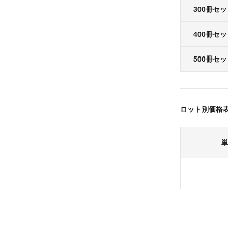
300冊セ
400冊セ
500冊セ
ロット別価格