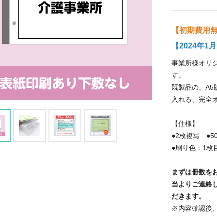
【初期費用無
【2024年
事業所様オリ
す。
既製品の、A5
入れる、完全
【仕様】
●2枚複写 ●5
●刷り色：1
まずは冊数
を
当よりご連絡
だきます。
※内容確認後