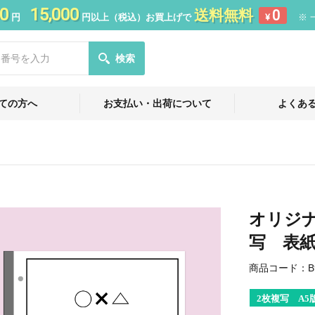
0
15,000
送料無料
0
円
円以上（税込）お買上げで
¥
※ 
検索
ての方へ
お支払い・出荷について
よくあ
オリジナ
写 表紙
商品コード：
B
2枚複写 A5