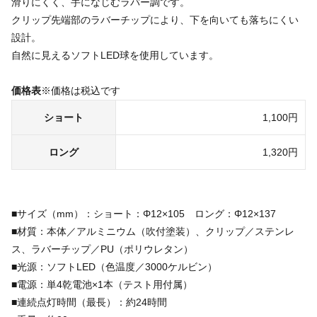
滑りにくく、手になじむラバー調です。
クリップ先端部のラバーチップにより、下を向いても落ちにくい
設計。
自然に見えるソフトLED球を使用しています。
価格表
※価格は税込です
ショート
1,100円
ロング
1,320円
■サイズ（mm）：ショート：Φ12×105 ロング：Φ12×137
■材質：本体／アルミニウム（吹付塗装）、クリップ／ステンレ
ス、ラバーチップ／PU（ポリウレタン）
■光源：ソフトLED（色温度／3000ケルビン）
■電源：単4乾電池×1本（テスト用付属）
■連続点灯時間（最長）：約24時間