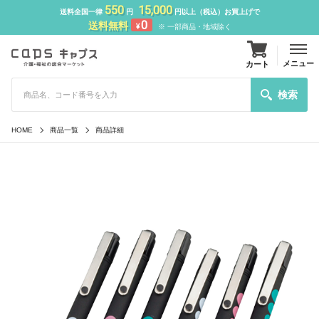
550
15,000
送料全国一律
円
円以上（税込）お買上げで
0
送料無料
¥
※ 一部商品・地域除く
メニュー
カート
検索
HOME
商品一覧
商品詳細