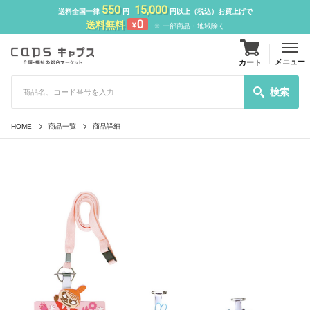
550
15,000
送料全国一律
円
円以上（税込）お買上げで
0
送料無料
¥
※ 一部商品・地域除く
メニュー
カート
検索
HOME
商品一覧
商品詳細