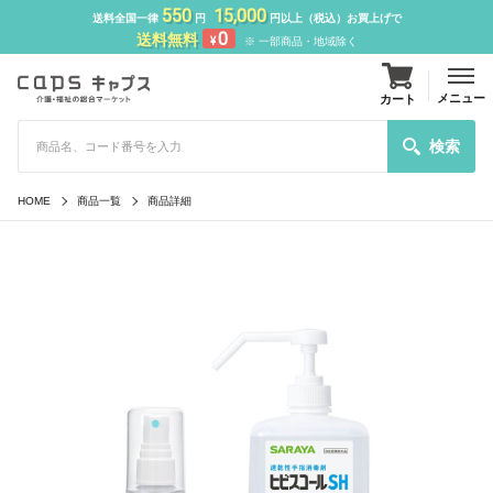
550
15,000
送料全国一律
円
円以上（税込）お買上げで
0
送料無料
¥
※ 一部商品・地域除く
メニュー
カート
検索
HOME
商品一覧
商品詳細