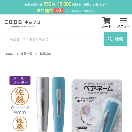
550
15,000
送料全国一律
円
円以上（税込）お買上げで
0
送料無料
¥
※ 一部商品・地域除く
メニュー
カート
検索
HOME
商品一覧
商品詳細