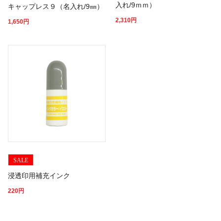
入れ/9ｍｍ）
キャップレス９（名入れ/9㎜）
2,310
円
1,650
円
SALE
浸透印用補充インク
220
円