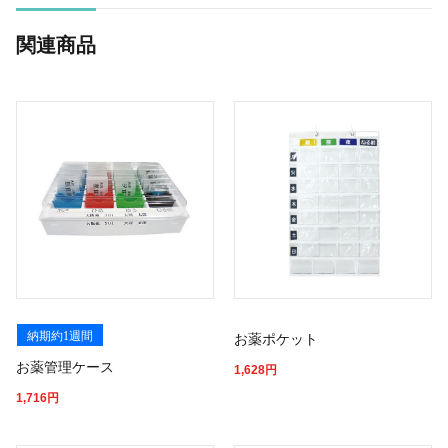
関連商品
納期約1週間
お薬ポケット
お薬管理ケース
1,628
円
1,716
円