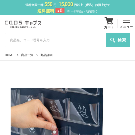
550
15,000
送料全国一律
円
円以上（税込）お買上げで
0
送料無料
¥
※ 一部商品・地域除く
メニュー
カート
検索
HOME
商品一覧
商品詳細