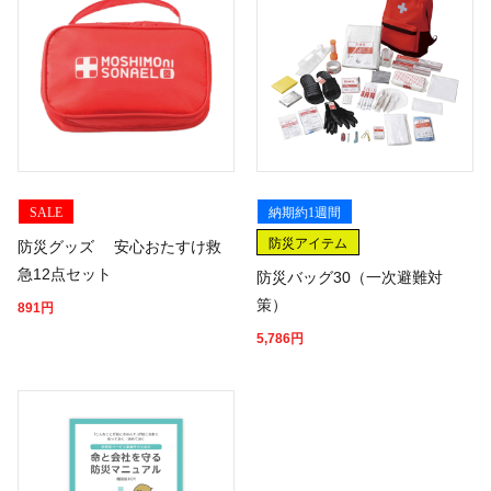
SALE
納期約1週間
防災アイテム
防災グッズ 安心おたすけ救
急12点セット
防災バッグ30（一次避難対
策）
891
円
5,786
円