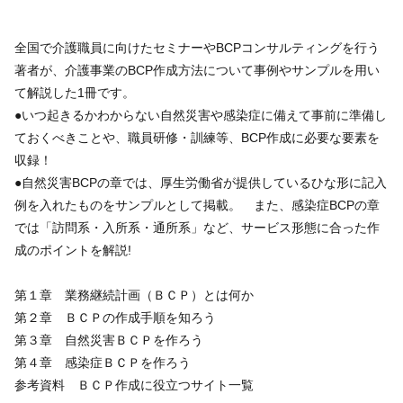
全国で介護職員に向けたセミナーやBCPコンサルティングを行う
著者が、介護事業のBCP作成方法について事例やサンプルを用い
て解説した1冊です。
●いつ起きるかわからない自然災害や感染症に備えて事前に準備し
ておくべきことや、職員研修・訓練等、BCP作成に必要な要素を
収録！
●自然災害BCPの章では、厚生労働省が提供しているひな形に記入
例を入れたものをサンプルとして掲載。 また、感染症BCPの章
では「訪問系・入所系・通所系」など、サービス形態に合った作
成のポイントを解説!
第１章 業務継続計画（ＢＣＰ）とは何か
第２章 ＢＣＰの作成手順を知ろう
第３章 自然災害ＢＣＰを作ろう
第４章 感染症ＢＣＰを作ろう
参考資料 ＢＣＰ作成に役立つサイト一覧