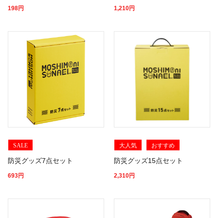
198
円
1,210
円
SALE
大人気
おすすめ
防災グッズ7点セット
防災グッズ15点セット
693
円
2,310
円