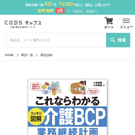
550
15,000
送料全国一律
円
円以上（税込）お買上げで
0
送料無料
¥
※ 一部商品・地域除く
メニュー
カート
検索
HOME
商品一覧
商品詳細